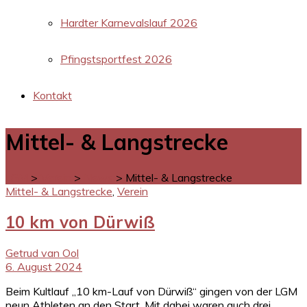
Hardter Karnevalslauf 2026
Pfingstsportfest 2026
Kontakt
Mittel- & Langstrecke
LGM
>
Verein
>
News
>
Mittel- & Langstrecke
Mittel- & Langstrecke
,
Verein
10 km von Dürwiß
Getrud van Ool
6. August 2024
Beim Kultlauf „10 km-Lauf von Dürwiß“ gingen von der LGM
neun Athleten an den Start. Mit dabei waren auch drei