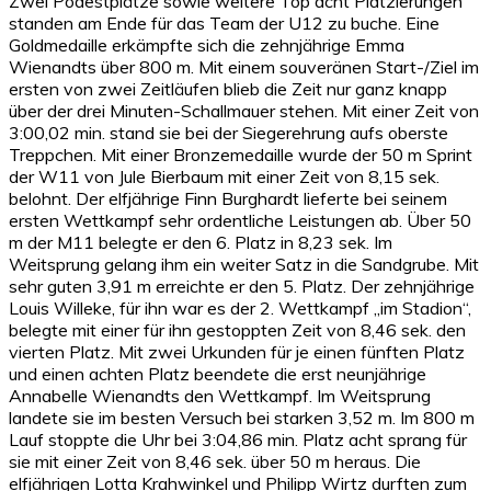
Zwei Podestplätze sowie weitere Top acht Platzierungen
standen am Ende für das Team der U12 zu buche. Eine
Goldmedaille erkämpfte sich die zehnjährige Emma
Wienandts über 800 m. Mit einem souveränen Start-/Ziel im
ersten von zwei Zeitläufen blieb die Zeit nur ganz knapp
über der drei Minuten-Schallmauer stehen. Mit einer Zeit von
3:00,02 min. stand sie bei der Siegerehrung aufs oberste
Treppchen. Mit einer Bronzemedaille wurde der 50 m Sprint
der W11 von Jule Bierbaum mit einer Zeit von 8,15 sek.
belohnt. Der elfjährige Finn Burghardt lieferte bei seinem
ersten Wettkampf sehr ordentliche Leistungen ab. Über 50
m der M11 belegte er den 6. Platz in 8,23 sek. Im
Weitsprung gelang ihm ein weiter Satz in die Sandgrube. Mit
sehr guten 3,91 m erreichte er den 5. Platz. Der zehnjährige
Louis Willeke, für ihn war es der 2. Wettkampf „im Stadion“,
belegte mit einer für ihn gestoppten Zeit von 8,46 sek. den
vierten Platz. Mit zwei Urkunden für je einen fünften Platz
und einen achten Platz beendete die erst neunjährige
Annabelle Wienandts den Wettkampf. Im Weitsprung
landete sie im besten Versuch bei starken 3,52 m. Im 800 m
Lauf stoppte die Uhr bei 3:04,86 min. Platz acht sprang für
sie mit einer Zeit von 8,46 sek. über 50 m heraus. Die
elfjährigen Lotta Krahwinkel und Philipp Wirtz durften zum