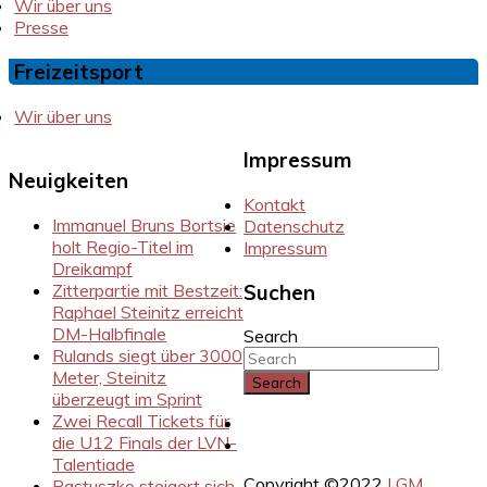
Wir über uns
Presse
Freizeitsport
Wir über uns
Impressum
Neuigkeiten
Kontakt
Immanuel Bruns Bortsie
Datenschutz
holt Regio-Titel im
Impressum
Dreikampf
Zitterpartie mit Bestzeit:
Suchen
Raphael Steinitz erreicht
DM-Halbfinale
Search
Rulands siegt über 3000
Meter, Steinitz
überzeugt im Sprint
Zwei Recall Tickets für
Instragram
die U12 Finals der LVN-
Facebook
Talentiade
Copyright ©2022
LGM
Pastuszko steigert sich