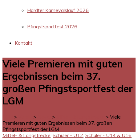
Hardter Karnevalslauf 2026
Pfingstsportfest 2026
Kontakt
Viele Premieren mit guten
Ergebnissen beim 37.
großen Pfingstsportfest der
LGM
LGM
>
Verein
>
News
>
Mittel- & Langstrecke
>
Viele
Premieren mit guten Ergebnissen beim 37. großen
Pfingstsportfest der LGM
Mittel- & Langstrecke
,
Schüler - U12
,
Schüler - U14 & U16
,