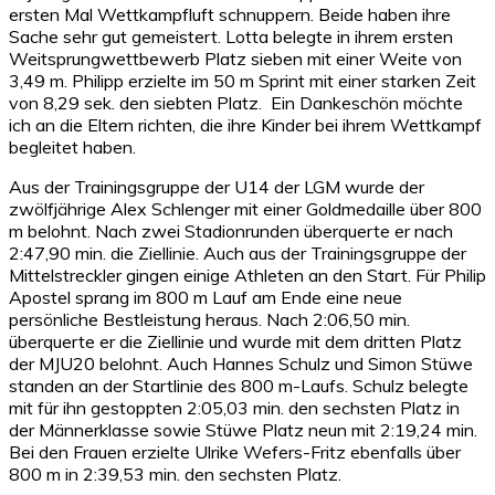
ersten Mal Wettkampfluft schnuppern. Beide haben ihre
Sache sehr gut gemeistert. Lotta belegte in ihrem ersten
Weitsprungwettbewerb Platz sieben mit einer Weite von
3,49 m. Philipp erzielte im 50 m Sprint mit einer starken Zeit
von 8,29 sek. den siebten Platz. Ein Dankeschön möchte
ich an die Eltern richten, die ihre Kinder bei ihrem Wettkampf
begleitet haben.
Aus der Trainingsgruppe der U14 der LGM wurde der
zwölfjährige Alex Schlenger mit einer Goldmedaille über 800
m belohnt. Nach zwei Stadionrunden überquerte er nach
2:47,90 min. die Ziellinie. Auch aus der Trainingsgruppe der
Mittelstreckler gingen einige Athleten an den Start. Für Philip
Apostel sprang im 800 m Lauf am Ende eine neue
persönliche Bestleistung heraus. Nach 2:06,50 min.
überquerte er die Ziellinie und wurde mit dem dritten Platz
der MJU20 belohnt. Auch Hannes Schulz und Simon Stüwe
standen an der Startlinie des 800 m-Laufs. Schulz belegte
mit für ihn gestoppten 2:05,03 min. den sechsten Platz in
der Männerklasse sowie Stüwe Platz neun mit 2:19,24 min.
Bei den Frauen erzielte Ulrike Wefers-Fritz ebenfalls über
800 m in 2:39,53 min. den sechsten Platz.