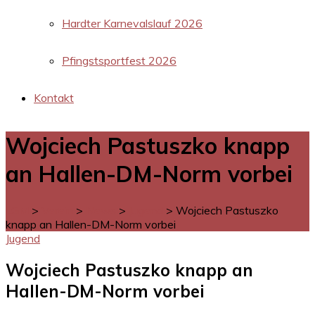
Hardter Karnevalslauf 2026
Pfingstsportfest 2026
Kontakt
Wojciech Pastuszko knapp
an Hallen-DM-Norm vorbei
LGM
>
Verein
>
News
>
Jugend
>
Wojciech Pastuszko
knapp an Hallen-DM-Norm vorbei
Jugend
Wojciech Pastuszko knapp an
Hallen-DM-Norm vorbei