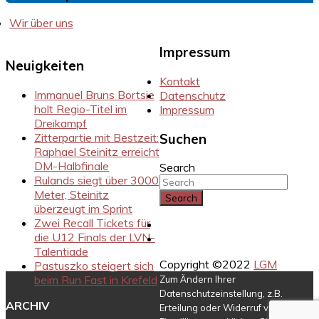
Wir über uns
Impressum
Neuigkeiten
Kontakt
Immanuel Bruns Bortsie
Datenschutz
holt Regio-Titel im
Impressum
Dreikampf
Zitterpartie mit Bestzeit:
Suchen
Raphael Steinitz erreicht
DM-Halbfinale
Search
Rulands siegt über 3000
Meter, Steinitz
überzeugt im Sprint
Zwei Recall Tickets für
Instragram
die U12 Finals der LVN-
Facebook
Talentiade
Copyright ©2022
LGM
Pastuszko steigert sich
beim Run Fast in Krefeld
Zum Ändern Ihrer
Datenschutzeinstellung, z.B.
ARCHIV
Erteilung oder Widerruf von