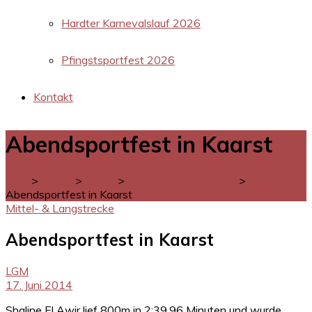
Hardter Karnevalslauf 2026
Pfingstsportfest 2026
Kontakt
Abendsportfest in Kaarst
LGM
>
Verein
>
News
>
Mittel- & Langstrecke
>
Abendsportfest in Kaarst
Mittel- & Langstrecke
Abendsportfest in Kaarst
LGM
17. Juni 2014
Shaline El Awir lief 800m in 2:39,96 Minuten und wurde