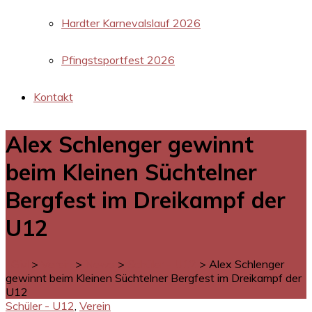
Hardter Karnevalslauf 2026
Pfingstsportfest 2026
Kontakt
Alex Schlenger gewinnt
beim Kleinen Süchtelner
Bergfest im Dreikampf der
U12
LGM
>
Verein
>
News
>
Schüler - U12
>
Alex Schlenger
gewinnt beim Kleinen Süchtelner Bergfest im Dreikampf der
U12
Schüler - U12
,
Verein