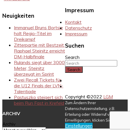
Impressum
Neuigkeiten
Kontakt
Immanuel Bruns Bortsie
Datenschutz
holt Regio-Titel im
Impressum
Dreikampf
Zitterpartie mit Bestzeit:
Suchen
Raphael Steinitz erreicht
DM-Halbfinale
Search
Rulands siegt über 3000
Meter, Steinitz
überzeugt im Sprint
Zwei Recall Tickets für
Instragram
die U12 Finals der LVN-
Facebook
Talentiade
Copyright ©2022
LGM
Pastuszko steigert sich
beim Run Fast in Krefeld
Zum Ändern Ihrer
Datenschutzeinstellung, z.B.
ARCHIV
Erteilung oder Widerruf von
Einwilligungen, klicken Sie hier:
Archiv
Einstellungen