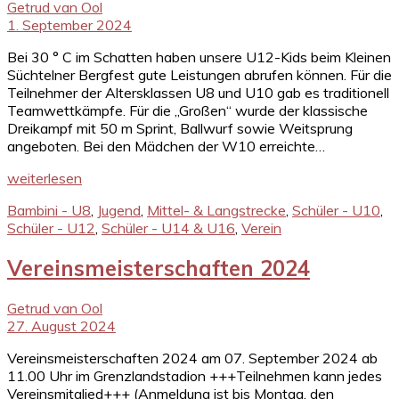
Getrud van Ool
1. September 2024
Bei 30 ° C im Schatten haben unsere U12-Kids beim Kleinen
Süchtelner Bergfest gute Leistungen abrufen können. Für die
Teilnehmer der Altersklassen U8 und U10 gab es traditionell
Teamwettkämpfe. Für die „Großen“ wurde der klassische
Dreikampf mit 50 m Sprint, Ballwurf sowie Weitsprung
angeboten. Bei den Mädchen der W10 erreichte…
weiterlesen
Bambini - U8
,
Jugend
,
Mittel- & Langstrecke
,
Schüler - U10
,
Schüler - U12
,
Schüler - U14 & U16
,
Verein
Vereinsmeisterschaften 2024
Getrud van Ool
27. August 2024
Vereinsmeisterschaften 2024 am 07. September 2024 ab
11.00 Uhr im Grenzlandstadion +++Teilnehmen kann jedes
Vereinsmitglied+++ (Anmeldung ist bis Montag, den