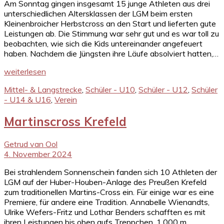
Am Sonntag gingen insgesamt 15 junge Athleten aus drei
unterschiedlichen Altersklassen der LGM beim ersten
Kleinenbroicher Herbstcross an den Start und lieferten gute
Leistungen ab. Die Stimmung war sehr gut und es war toll zu
beobachten, wie sich die Kids untereinander angefeuert
haben. Nachdem die Jüngsten ihre Läufe absolviert hatten,…
weiterlesen
Mittel- & Langstrecke
,
Schüler - U10
,
Schüler - U12
,
Schüler
- U14 & U16
,
Verein
Martinscross Krefeld
Getrud van Ool
4. November 2024
Bei strahlendem Sonnenschein fanden sich 10 Athleten der
LGM auf der Huber-Houben-Anlage des Preußen Krefeld
zum traditionellen Martins-Cross ein. Für einige war es eine
Premiere, für andere eine Tradition. Annabelle Wienandts,
Ulrike Wefers-Fritz und Lothar Benders schafften es mit
ihren Leistungen bis oben aufs Treppchen. 1.000 m