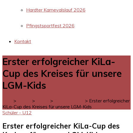
Hardter Karnevalslauf 2026
Pfingstsportfest 2026
Kontakt
Erster erfolgreicher KiLa-
Cup des Kreises für unsere
LGM-Kids
LGM
>
Verein
>
News
>
Schüler - U12
>
Erster erfolgreicher
KiLa-Cup des Kreises für unsere LGM-Kids
Schüler - U12
Erster erfolgreicher KiLa-Cup des