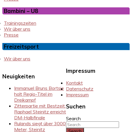
Bambini – U8
Trainingszeiten
Wir über uns
Presse
Freizeitsport
Wir über uns
Impressum
Neuigkeiten
Kontakt
Immanuel Bruns Bortsie
Datenschutz
holt Regio-Titel im
Impressum
Dreikampf
Zitterpartie mit Bestzeit:
Suchen
Raphael Steinitz erreicht
DM-Halbfinale
Search
Rulands siegt über 3000
Meter, Steinitz