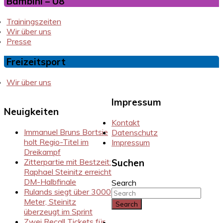
Bambini – U8
Trainingszeiten
Wir über uns
Presse
Freizeitsport
Wir über uns
Impressum
Neuigkeiten
Kontakt
Immanuel Bruns Bortsie
Datenschutz
holt Regio-Titel im
Impressum
Dreikampf
Zitterpartie mit Bestzeit:
Suchen
Raphael Steinitz erreicht
DM-Halbfinale
Search
Rulands siegt über 3000
Meter, Steinitz
überzeugt im Sprint
Zwei Recall Tickets für
Instragram