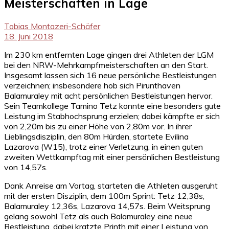
Meisterschaften in Lage
Tobias Montazeri-Schäfer
18. Juni 2018
Im 230 km entfernten Lage gingen drei Athleten der LGM
bei den NRW-Mehrkampfmeisterschaften an den Start.
Insgesamt lassen sich 16 neue persönliche Bestleistungen
verzeichnen; insbesondere hob sich Pirunthaven
Balamuraley mit acht persönlichen Bestleistungen hervor.
Sein Teamkollege Tamino Tetz konnte eine besonders gute
Leistung im Stabhochsprung erzielen; dabei kämpfte er sich
von 2,20m bis zu einer Höhe von 2,80m vor. In ihrer
Lieblingsdisziplin, den 80m Hürden, startete Evilina
Lazarova (W15), trotz einer Verletzung, in einen guten
zweiten Wettkampftag mit einer persönlichen Bestleistung
von 14,57s.
Dank Anreise am Vortag, starteten die Athleten ausgeruht
mit der ersten Disziplin, dem 100m Sprint: Tetz 12,38s,
Balamuraley 12,36s, Lazarova 14,57s. Beim Weitsprung
gelang sowohl Tetz als auch Balamuraley eine neue
Bestleistung, dabei kratzte Printh mit einer Leistung von