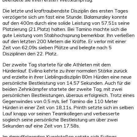
Die letzte und kraftraubendste Disziplin des ersten Tages
verzögerte sich um fast eine Stunde. Balamuraley konnte
auf den 400m durch eine solide Leistung von 57,51s seine
Platzierung (21.Platz) halten. Bei Tamino machte sich die
gute Leistung vom Stabhochsprung bemerkbar. Ihn verließen
auf den letzten 200 Metern die Kräfte. Er verlor mit einer
Zeit von 62,09s sieben Plätze und belegte nach 5
Disziplinen den 22. Platz.
Der zweite Tag startete für alle Athleten mit dem
Hürdenlauf. Evilina kehrte zu ihrer normalen Stärke zurück
und erzielte in ihrer Lieblingsdisziplin 80m Hürden eine neue
persönliche Bestleistung von 14,57 Sekunden. Auch für die
beiden Zehnkämpfer startete der zweite Tag, mit zwei
persönlichen Bestleistungen, überaus erfolgreich. Trotz eines
Gegenwindes von 0,5 m/s, lief Tamino die 110 Meter
Hürden in einer Zeit von 18,11s. Printh setzte sich im selben
Lauf knapp vor seinen Teamkollegen und verbesserte
sogleich seine persönliche Bestleistung um über zwei
Sekunden auf eine Zeit von 17,58s.
Im darauffolgenden Kugelstoßen setzte sich Evilinas