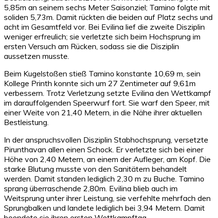
5,85m an seinem sechs Meter Saisonziel; Tamino folgte mit
soliden 5,73m. Damit rückten die beiden auf Platz sechs und
acht im Gesamtfeld vor. Bei Evilina lief die zweite Disziplin
weniger erfreulich; sie verletzte sich beim Hochsprung im
ersten Versuch am Rücken, sodass sie die Disziplin
aussetzen musste.
Beim Kugelstoßen stieß Tamino konstante 10,69 m, sein
Kollege Printh konnte sich um 27 Zentimeter auf 9,61m
verbessern. Trotz Verletzung setzte Evilina den Wettkampf
im darauffolgenden Speerwurf fort. Sie warf den Speer, mit
einer Weite von 21,40 Metern, in die Nähe ihrer aktuellen
Bestleistung.
In der anspruchsvollen Disziplin Stabhochsprung, versetzte
Pirunthavan allen einen Schock. Er verletzte sich bei einer
Höhe von 2,40 Metern, an einem der Aufleger, am Kopf. Die
starke Blutung musste von den Sanitätern behandelt
werden. Damit standen lediglich 2,30 m zu Buche. Tamino
sprang überraschende 2,80m. Evilina blieb auch im
Weitsprung unter ihrer Leistung, sie verfehlte mehrfach den
Sprungbalken und landete lediglich bei 3,94 Metern. Damit
beendete sie ihren ersten Wettkampftag.