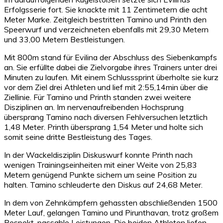
Erfolgsserie fort. Sie knackte mit 11 Zentimetern die acht
Meter Marke. Zeitgleich bestritten Tamino und Printh den
Speerwurf und verzeichneten ebenfalls mit 29,30 Metern
und 33,00 Metern Bestleistungen.
Mit 800m stand für Evilina der Abschluss des Siebenkampfs
an. Sie erfüllte dabei die Zielvorgabe ihres Trainers unter drei
Minuten zu laufen. Mit einem Schlusssprint überholte sie kurz
vor dem Ziel drei Athleten und lief mit 2:55,14min über die
Ziellinie. Für Tamino und Printh standen zwei weitere
Disziplinen an. Im nervenaufreibenden Hochsprung
übersprang Tamino nach diversen Fehlversuchen letztlich
1,48 Meter. Printh übersprang 1,54 Meter und holte sich
somit seine dritte Bestleistung des Tages.
In der Wackeldisziplin Diskuswurf konnte Printh nach
wenigen Trainingseinheiten mit einer Weite von 25,83
Metern genügend Punkte sichern um seine Position zu
halten. Tamino schleuderte den Diskus auf 24,68 Meter.
In dem von Zehnkämpfern gehassten abschließenden 1500
Meter Lauf, gelangen Tamino und Pirunthavan, trotz großem
Respekt, passable Leistungen. Die beiden Athleten liefen