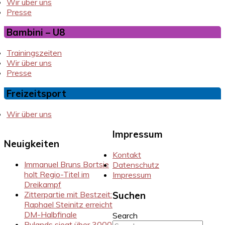
Wir über uns
Presse
Bambini – U8
Trainingszeiten
Wir über uns
Presse
Freizeitsport
Wir über uns
Impressum
Neuigkeiten
Kontakt
Immanuel Bruns Bortsie
Datenschutz
holt Regio-Titel im
Impressum
Dreikampf
Zitterpartie mit Bestzeit:
Suchen
Raphael Steinitz erreicht
DM-Halbfinale
Search
Rulands siegt über 3000