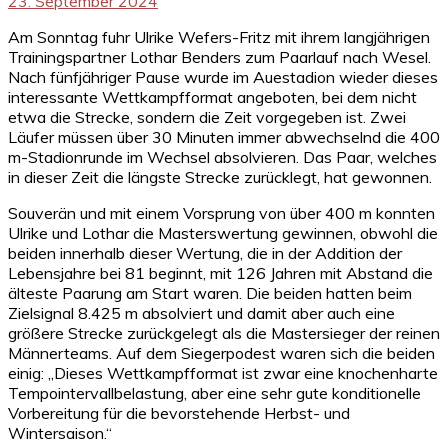
23. September 2024
Am Sonntag fuhr Ulrike Wefers-Fritz mit ihrem langjährigen
Trainingspartner Lothar Benders zum Paarlauf nach Wesel.
Nach fünfjähriger Pause wurde im Auestadion wieder dieses
interessante Wettkampfformat angeboten, bei dem nicht
etwa die Strecke, sondern die Zeit vorgegeben ist. Zwei
Läufer müssen über 30 Minuten immer abwechselnd die 400
m-Stadionrunde im Wechsel absolvieren. Das Paar, welches
in dieser Zeit die längste Strecke zurücklegt, hat gewonnen.
Souverän und mit einem Vorsprung von über 400 m konnten
Ulrike und Lothar die Masterswertung gewinnen, obwohl die
beiden innerhalb dieser Wertung, die in der Addition der
Lebensjahre bei 81 beginnt, mit 126 Jahren mit Abstand die
älteste Paarung am Start waren. Die beiden hatten beim
Zielsignal 8.425 m absolviert und damit aber auch eine
größere Strecke zurückgelegt als die Mastersieger der reinen
Männerteams. Auf dem Siegerpodest waren sich die beiden
einig: „Dieses Wettkampfformat ist zwar eine knochenharte
Tempointervallbelastung, aber eine sehr gute konditionelle
Vorbereitung für die bevorstehende Herbst- und
Wintersaison.“