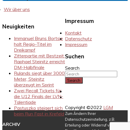
Wir über uns
Impressum
Neuigkeiten
Kontakt
Immanuel Bruns Bortsie
Datenschutz
holt Regio-Titel im
Impressum
Dreikampf
Zitterpartie mit Bestzeit:
Suchen
Raphael Steinitz erreicht
DM-Halbfinale
Search
Rulands siegt über 3000
Meter, Steinitz
überzeugt im Sprint
Zwei Recall Tickets für
Instragram
die U12 Finals der LVN-
Facebook
Talentiade
Copyright ©2022
LGM
Pastuszko steigert sich
beim Run Fast in Krefeld
Zum Ändern Ihrer
Datenschutzeinstellung, z.B.
ARCHIV
Erteilung oder Widerruf von