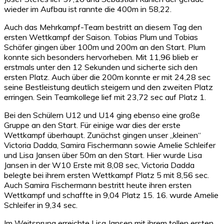
wieder im Aufbau ist rannte die 400m in 58,22.
Auch das Mehrkampf-Team bestritt an diesem Tag den
ersten Wettkampf der Saison. Tobias Plum und Tobias
Schäfer gingen über 100m und 200m an den Start. Plum
konnte sich besonders hervorheben. Mit 11,96 blieb er
erstmals unter den 12 Sekunden und sicherte sich den
ersten Platz. Auch über die 200m konnte er mit 24,28 sec
seine Bestleistung deutlich steigern und den zweiten Platz
erringen. Sein Teamkollege lief mit 23,72 sec auf Platz 1.
Bei den Schülern U12 und U14 ging ebenso eine große
Gruppe an den Start. Für einige war dies der erste
Wettkampf überhaupt. Zunächst gingen unser „kleinen“
Victoria Dadda, Samira Fischermann sowie Amelie Schleifer
und Lisa Jansen über 50m an den Start. Hier wurde Lisa
Jansen in der W10 Erste mit 8,08 sec, Victoria Dadda
belegte bei ihrem ersten Wettkampf Platz 5 mit 8,56 sec.
Auch Samira Fischermann bestritt heute ihren ersten
Wettkampf und schaffte in 9,04 Platz 15. 16. wurde Amelie
Schleifer in 9,34 sec.
Im Weitsprung erreichte Lisa Jansen mit ihrem tollen ersten