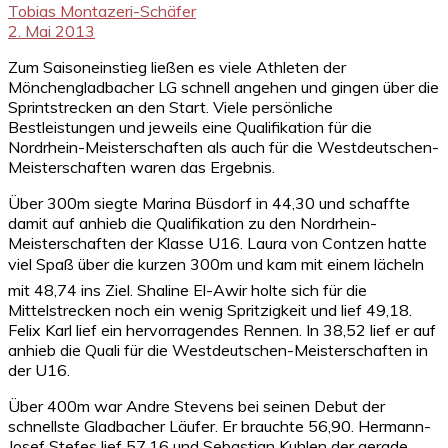
Tobias Montazeri-Schäfer
2. Mai 2013
Zum Saisoneinstieg ließen es viele Athleten der
Mönchengladbacher LG schnell angehen und gingen über die
Sprintstrecken an den Start. Viele persönliche
Bestleistungen und jeweils eine Qualifikation für die
Nordrhein-Meisterschaften als auch für die Westdeutschen-
Meisterschaften waren das Ergebnis.
Über 300m siegte Marina Büsdorf in 44,30 und schaffte
damit auf anhieb die Qualifikation zu den Nordrhein-
Meisterschaften der Klasse U16. Laura von Contzen hatte
viel Spaß über die kurzen 300m und kam mit einem lächeln
mit 48,74 ins Ziel. Shaline El-Awir holte sich für die
Mittelstrecken noch ein wenig Spritzigkeit und lief 49,18.
Felix Karl lief ein hervorragendes Rennen. In 38,52 lief er auf
anhieb die Quali für die Westdeutschen-Meisterschaften in
der U16.
Über 400m war Andre Stevens bei seinen Debut der
schnellste Gladbacher Läufer. Er brauchte 56,90. Hermann-
Josef Stefes lief 57,16 und Sebastian Kuhlen der gerade