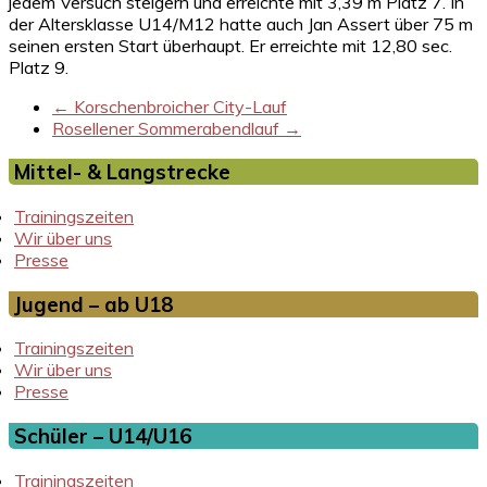
jedem Versuch steigern und erreichte mit 3,39 m Platz 7. In
der Altersklasse U14/M12 hatte auch Jan Assert über 75 m
seinen ersten Start überhaupt. Er erreichte mit 12,80 sec.
Platz 9.
←
Korschenbroicher City-Lauf
Rosellener Sommerabendlauf
→
Mittel- & Langstrecke
Trainingszeiten
Wir über uns
Presse
Jugend – ab U18
Trainingszeiten
Wir über uns
Presse
Schüler – U14/U16
Trainingszeiten