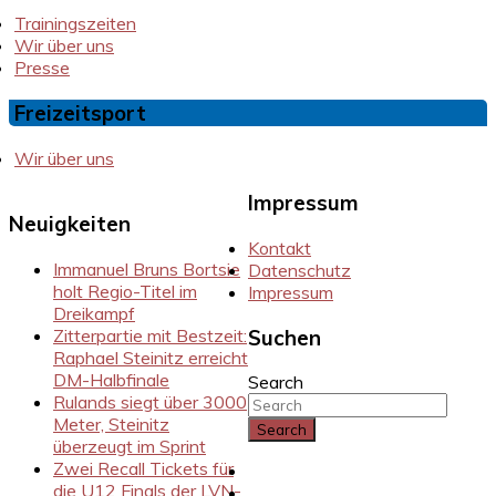
Trainingszeiten
Wir über uns
Presse
Freizeitsport
Wir über uns
Impressum
Neuigkeiten
Kontakt
Immanuel Bruns Bortsie
Datenschutz
holt Regio-Titel im
Impressum
Dreikampf
Zitterpartie mit Bestzeit:
Suchen
Raphael Steinitz erreicht
DM-Halbfinale
Search
Rulands siegt über 3000
Meter, Steinitz
überzeugt im Sprint
Zwei Recall Tickets für
Instragram
die U12 Finals der LVN-
Facebook