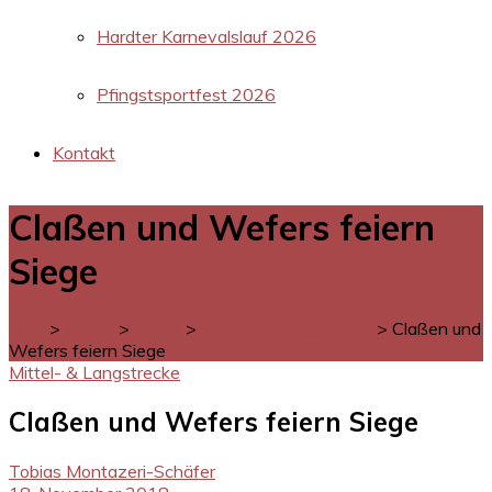
Hardter Karnevalslauf 2026
Pfingstsportfest 2026
Kontakt
Claßen und Wefers feiern
Siege
LGM
>
Verein
>
News
>
Mittel- & Langstrecke
>
Claßen und
Wefers feiern Siege
Mittel- & Langstrecke
Claßen und Wefers feiern Siege
Tobias Montazeri-Schäfer