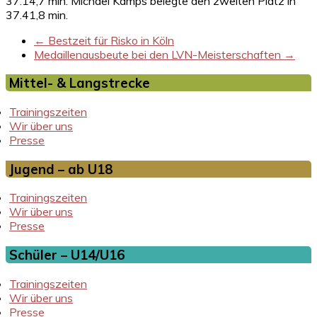
37.14,7 min. Michael Kamps belegte den zweiten Platz in
37.41,8 min.
←
Bestzeit für Risko in Köln
Medaillenausbeute bei den LVN-Meisterschaften
→
Mittel- & Langstrecke
Trainingszeiten
Wir über uns
Presse
Jugend – ab U18
Trainingszeiten
Wir über uns
Presse
Schüler – U14/U16
Trainingszeiten
Wir über uns
Presse