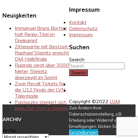
Impressum
Neuigkeiten
Kontakt
Immanuel Bruns Bortsie
Datenschutz
holt Regio-Titel im
Impressum
Dreikampf
Zitterpartie mit Bestzeit:
Suchen
Raphael Steinitz erreicht
DM-Halbfinale
Search
Rulands siegt über 3000
Meter, Steinitz
überzeugt im Sprint
Zwei Recall Tickets für
Instragram
die U12 Finals der LVN-
Facebook
Talentiade
Copyright ©2022
LGM
Pastuszko steigert sich
beim Run Fast in Krefeld
Zum Ändern Ihrer
Datenschutzeinstellung, z.B.
ARCHIV
Erteilung oder Widerruf von
Einwilligungen, klicken Sie hier:
Archiv
Einstellungen