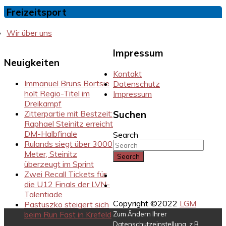
Freizeitsport
Wir über uns
Impressum
Neuigkeiten
Kontakt
Immanuel Bruns Bortsie
Datenschutz
holt Regio-Titel im
Impressum
Dreikampf
Zitterpartie mit Bestzeit:
Suchen
Raphael Steinitz erreicht
DM-Halbfinale
Search
Rulands siegt über 3000
Meter, Steinitz
überzeugt im Sprint
Zwei Recall Tickets für
Instragram
die U12 Finals der LVN-
Facebook
Talentiade
Copyright ©2022
LGM
Pastuszko steigert sich
beim Run Fast in Krefeld
Zum Ändern Ihrer
Datenschutzeinstellung, z.B.