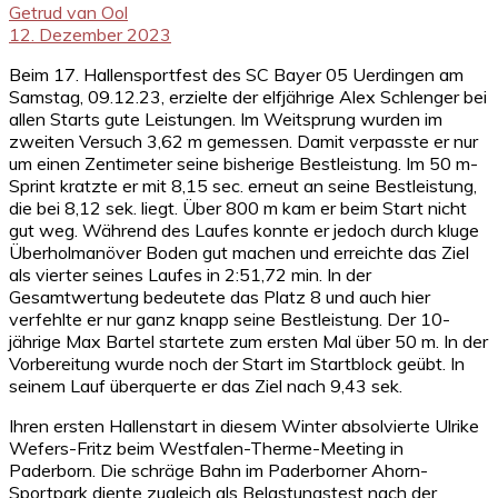
Getrud van Ool
12. Dezember 2023
Beim 17. Hallensportfest des SC Bayer 05 Uerdingen am
Samstag, 09.12.23, erzielte der elfjährige Alex Schlenger bei
allen Starts gute Leistungen. Im Weitsprung wurden im
zweiten Versuch 3,62 m gemessen. Damit verpasste er nur
um einen Zentimeter seine bisherige Bestleistung. Im 50 m-
Sprint kratzte er mit 8,15 sec. erneut an seine Bestleistung,
die bei 8,12 sek. liegt. Über 800 m kam er beim Start nicht
gut weg. Während des Laufes konnte er jedoch durch kluge
Überholmanöver Boden gut machen und erreichte das Ziel
als vierter seines Laufes in 2:51,72 min. In der
Gesamtwertung bedeutete das Platz 8 und auch hier
verfehlte er nur ganz knapp seine Bestleistung. Der 10-
jährige Max Bartel startete zum ersten Mal über 50 m. In der
Vorbereitung wurde noch der Start im Startblock geübt. In
seinem Lauf überquerte er das Ziel nach 9,43 sek.
Ihren ersten Hallenstart in diesem Winter absolvierte Ulrike
Wefers-Fritz beim Westfalen-Therme-Meeting in
Paderborn. Die schräge Bahn im Paderborner Ahorn-
Sportpark diente zugleich als Belastungstest nach der