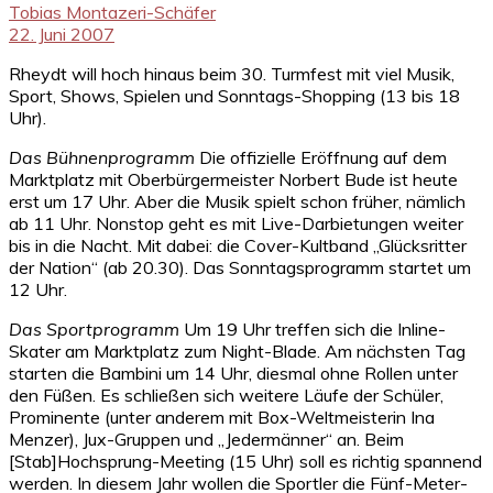
Tobias Montazeri-Schäfer
22. Juni 2007
Rheydt will hoch hinaus beim 30. Turmfest mit viel Musik,
Sport, Shows, Spielen und Sonntags-Shopping (13 bis 18
Uhr).
Das Bühnenprogramm
Die offizielle Eröffnung auf dem
Marktplatz mit Oberbürgermeister Norbert Bude ist heute
erst um 17 Uhr. Aber die Musik spielt schon früher, nämlich
ab 11 Uhr. Nonstop geht es mit Live-Darbietungen weiter
bis in die Nacht. Mit dabei: die Cover-Kultband „Glücksritter
der Nation“ (ab 20.30). Das Sonntagsprogramm startet um
12 Uhr.
Das Sportprogramm
Um 19 Uhr treffen sich die Inline-
Skater am Marktplatz zum Night-Blade. Am nächsten Tag
starten die Bambini um 14 Uhr, diesmal ohne Rollen unter
den Füßen. Es schließen sich weitere Läufe der Schüler,
Prominente (unter anderem mit Box-Weltmeisterin Ina
Menzer), Jux-Gruppen und „Jedermänner“ an. Beim
[Stab]Hochsprung-Meeting (15 Uhr) soll es richtig spannend
werden. In diesem Jahr wollen die Sportler die Fünf-Meter-