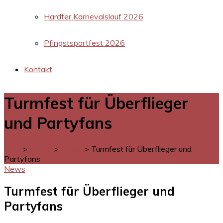
Hardter Karnevalslauf 2026
Pfingstsportfest 2026
Kontakt
Turmfest für Überflieger
und Partyfans
LGM
>
Verein
>
News
>
Turmfest für Überflieger und
Partyfans
News
Turmfest für Überflieger und
Partyfans