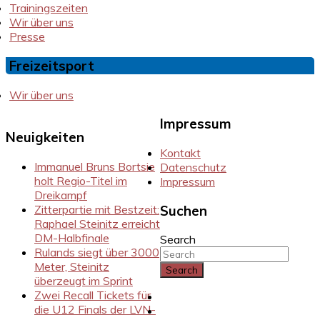
Trainingszeiten
Wir über uns
Presse
Freizeitsport
Wir über uns
Impressum
Neuigkeiten
Kontakt
Immanuel Bruns Bortsie
Datenschutz
holt Regio-Titel im
Impressum
Dreikampf
Zitterpartie mit Bestzeit:
Suchen
Raphael Steinitz erreicht
DM-Halbfinale
Search
Rulands siegt über 3000
Meter, Steinitz
überzeugt im Sprint
Zwei Recall Tickets für
Instragram
die U12 Finals der LVN-
Facebook