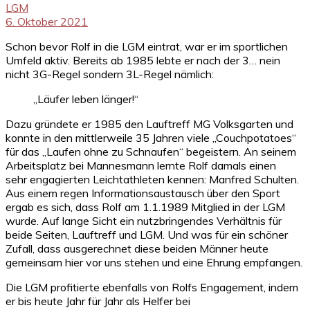
LGM
6. Oktober 2021
Schon bevor Rolf in die LGM eintrat, war er im sportlichen
Umfeld aktiv. Bereits ab 1985 lebte er nach der 3… nein
nicht 3G-Regel sondern 3L-Regel nämlich:
„Läufer leben länger!“
Dazu gründete er 1985 den Lauftreff MG Volksgarten und
konnte in den mittlerweile 35 Jahren viele „Couchpotatoes“
für das „Laufen ohne zu Schnaufen“ begeistern. An seinem
Arbeitsplatz bei Mannesmann lernte Rolf damals einen
sehr engagierten Leichtathleten kennen: ​​​Manfred Schulten.
Aus einem regen Informationsaustausch über den Sport
ergab es sich, dass Rolf am 1.1.1989 Mitglied in der LGM
wurde. Auf lange Sicht ein nutzbringendes Verhältnis für
beide Seiten, Lauftreff und LGM. Und was für ein schöner
Zufall, dass ausgerechnet diese beiden Männer heute
gemeinsam hier vor uns stehen und eine Ehrung empfangen.
Die LGM profitierte ebenfalls von Rolfs Engagement, indem
er bis heute Jahr für Jahr als Helfer bei