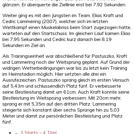
glänzen. Er überquerte die Ziellinie erst bei 7,92 Sekunden.
Weiter ging es mit den Jüngsten im Team. Elias Kraft und
Cedric Lammering (2007), welcher sich im letzten
Wettkampf einen Muskelabriss beim Start zugezogen hatte,
warteten auf den Startschuss. Im gleichen Lauf kamen Elias
bei 7,95 Sekunden und Cedric kurz danach bei 8,19
Sekunden im Ziel an.
Als Trainingseinheit war abschließend für Pastuszko, Kraft
und Lammering noch der Weitsprung geplant. Auf Grund der
widrigen Wetterbedingungen war bis zu letzt kein Training
im Heimstadion möglich. Hier setzten alle drei ein
Ausrufezeichen. Pastuszko sprang gleich im ersten Versuch
auf 5,43m und schlussendlich Platz fünf. Er verbesserte
seine Bestleistung damit um 61cm. Auch Kraft konnte seine
Bestleistung im Weitsprung verbessern. Mit 20cm mehr,
sprang er mit 5,35m auf den dritten Platz. Lammering
steigerte sich konstant über sechs Sprünge hin zu 5,03
Meter und damit zur persönlichen Bestleistung und Platz
fünf.
←
3 Starts – 4 Titel